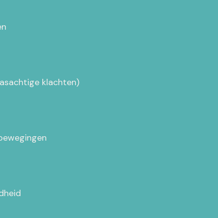
en
hiasachtige klachten)
 bewegingen
idheid