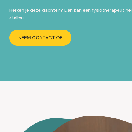
Herken je deze klachten? Dan kan een fysiotherapeut h
stellen.
NEEM CONTACT OP