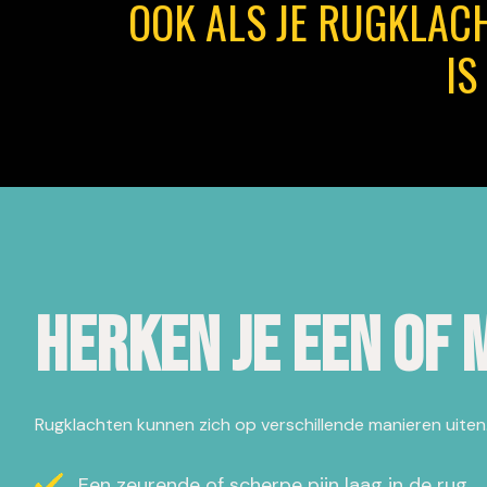
OOK ALS JE RUGKLAC
IS
Herken je een of
Rugklachten kunnen zich op verschillende manieren uite
Een zeurende of scherpe pijn laag in de rug