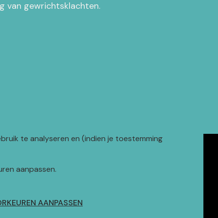
g van gewrichtsklachten.
bruik te analyseren en (indien je toestemming
er informatie
euren aanpassen.
spraak maken
rieven en vergoedingen
achten
RKEUREN AANPASSEN
ze huisregels