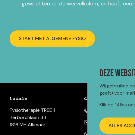
gewrichten en de wervelkolom, en heeft een 
START MET ALGEMENE FYSIO
Deze websi
Wij gebruiken c
geeft) voor mar
Locatie
Contact
Klik op “Alles a
Fysiotherapie TREE11
072 303 02 52
Terborchlaan 311
info@fysiotherapietr
1816 MH Alkmaar
ALLES ACC
WhatsApp