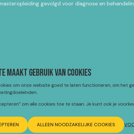
masteropleiding gevolgd voor diagnose en behandelin
te maakt gebruik van cookies
ookies om onze website goed te laten functioneren, om het ge
ketingdoeleinden.
Openingstijden
Me
ccepteren” om alle cookies toe te staan. Je kunt ook je voork
Maandag t/m vrijdag:
Af
07:00 - 22:00
Ta
ee11.nl
Kl
EPTEREN
ALLEEN NOODZAKELIJKE COOKIES
VOO
Zaterdag:
On