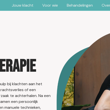
Jouw klacht
Voor wie
Behandelingen
Over
erapie
ulp bij klachten aan het
krachtsverlies of een
rzaak te achterhalen. Na een
samen een persoonlijk
 en manuele technieken,