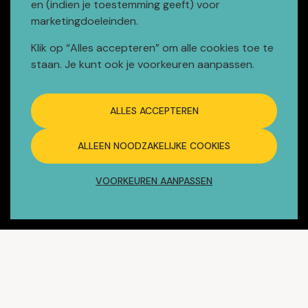
en (indien je toestemming geeft) voor
info@fysiotherapietree11.nl
marketingdoeleinden.
WhatsApp
Klik op “Alles accepteren” om alle cookies toe te
staan. Je kunt ook je voorkeuren aanpassen.
Openingstijden
Maandag t/m vrijdag:
ALLES ACCEPTEREN
07:00 - 22:00
ALLEEN NOODZAKELIJKE COOKIES
Zaterdag:
07:00 - 16:00
VOORKEUREN AANPASSEN
Receptie dagelijks geopend vanaf
08:00
Meer informatie
Afspraak maken
Tarieven en vergoedingen