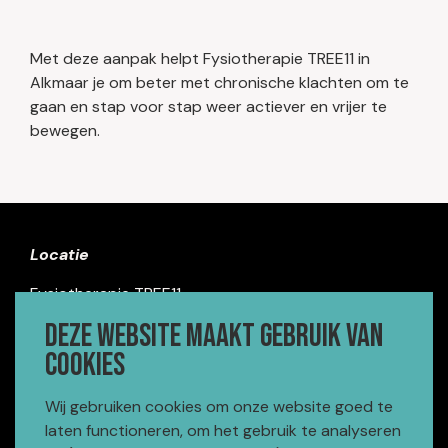
Met deze aanpak helpt Fysiotherapie TREE11 in
Alkmaar je om beter met chronische klachten om te
gaan en stap voor stap weer actiever en vrijer te
bewegen.
Locatie
Fysiotherapie TREE11
Terborchlaan 311
Deze website maakt gebruik van
1816 MH Alkmaar
cookies
Contact
Wij gebruiken cookies om onze website goed te
laten functioneren, om het gebruik te analyseren
072 303 02 52