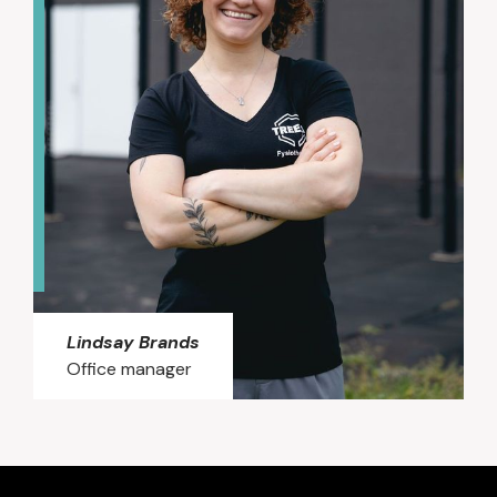
cursus Dynamic Tape. In haar behandelingen
staat een actieve en gezonde leefstijl
centraal: Sandy kijkt niet alleen naar de
klacht, maar vooral naar de oorzaak, zodat
patiënten duurzaam kunnen herstellen. Met
haar sportieve achtergrond in onder andere
wielrennen en schaatsen weet ze hoe
belangrijk goed bewegen is. Sinds 2024 is ze
daarnaast betrokken bij Rugbyclub Alkmaar,
waar ze Heren 1 ondersteunt tijdens
trainingen en wedstrijden met verzorging en
fysiotherapeutische begeleiding.
Lindsay Brands
Office manager
Lindsay is een echte organisatorische
duizendpoot die ervoor zorgt dat de