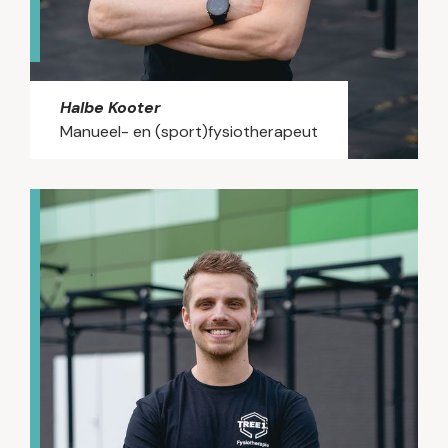
sport. Bij Bas ben je dan ook aan het juiste
adres voor professionele en persoonlijke
zorg op maat.
Halbe Kooter
Manueel- en (sport)fysiotherapeut
Halbe Kooter is manueel en
sportfysiotherapeut met een grote
interesse in sportblessures en het optimaal
laten functioneren van het lichaam. In zijn
behandelingen combineert hij fysiotherapie,
manuele therapie en gerichte training om
niet alleen de klacht te verminderen, maar
ook de onderliggende oorzaak aan te
pakken. Halbe werkt graag op een
analytische en doelgerichte manier, waarbij
meten, trainen en preventie een belangrijke