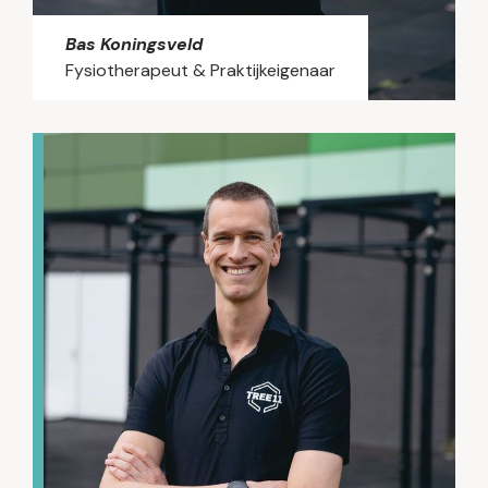
Bas Koningsveld
Fysiotherapeut & Praktijkeigenaar
Maak kennis met Bas Koningsveld, de
praktijkeigenaar van TREE11 Fysiotherapie. Al
zijn hele leven lang is hij gefascineerd door
sport en beweging, en hij duikt graag de
literatuur in om de beste zorg en trainingen
te kunnen bieden. Hoewel hij veel affiniteit
heeft met nek- en schouderklachten, vindt
hij dat een fysiotherapeut het hele lichaam
moet begrijpen om de best mogelijke zorg te
kunnen bieden. Voor Bas staat het in
beweging krijgen van mensen centraal. Hij
helpt zijn patiënten graag om grip te krijgen
op hun gezondheid, zodat ze weer kunnen
genieten van hun dagelijkse activiteiten en