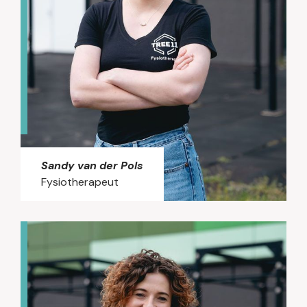
verbeteren van de algehele conditie door
middel van gecontroleerde fysieke activiteit.
Met zijn aanpak helpt hij mensen hun
dagelijks functioneren en kwaliteit van leven
te verbeteren.
Sandy van der Pols
Fysiotherapeut
Sandy is afgestudeerd als fysiotherapeut
aan de Hogeschool van Amsterdam en heeft
zich sindsdien verder verdiept in schouder-,
heup- en knieklachten. Ze blijft zich graag
ontwikkelen en volgde onder andere een