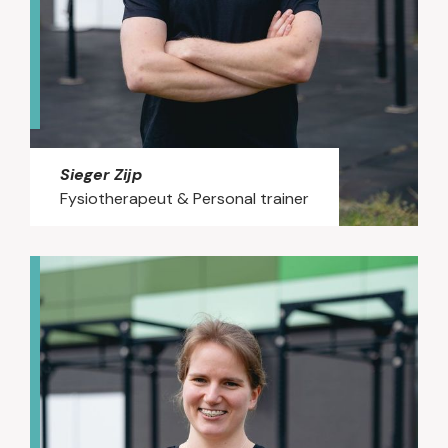
rol spelen. Hij begeleidt zowel fanatieke
sporters als mensen met klachten in het
dagelijks leven en helpt hen om weer sterk,
pijnvrij en met vertrouwen te bewegen. Door
zijn persoonlijke aanpak staat het behalen
van duurzame resultaten centraal.
Sieger Zijp
Fysiotherapeut & Personal trainer
Binnen de fysiotherapie heeft Sieger
specifieke expertise in COPD en andere
longaandoeningen. Voor deze patiënten
biedt hij behandelingen die gericht zijn op
het verbeteren van de longfunctie en het
verlichten van ademhalingssymptomen. Dit
omvat ademhalingsoefeningen,
longrevalidatieprogramma’s en het