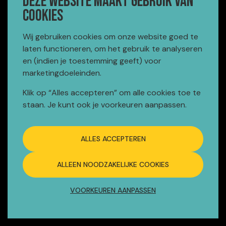
Deze website maakt gebruik van
Maandag t/m vrijdag:
cookies
07:00 - 22:00
Zaterdag:
Wij gebruiken cookies om onze website goed te
07:00 - 16:00
laten functioneren, om het gebruik te analyseren
en (indien je toestemming geeft) voor
Receptie dagelijks geopend vanaf
marketingdoeleinden.
08:00
Klik op “Alles accepteren” om alle cookies toe te
Meer informatie
staan. Je kunt ook je voorkeuren aanpassen.
Afspraak maken
Tarieven en vergoedingen
ALLES ACCEPTEREN
Klachten
Onze huisregels
ALLEEN NOODZAKELIJKE COOKIES
Algemene voorwaarden
Privacybeleid
VOORKEUREN AANPASSEN